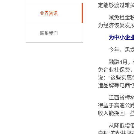
定能够渡过难
业界资讯
减免租金税收
为经济恢复发展
联系我们
为中小企业
今年，黑龙江
融融4月，春
免企业社保费，
说：“这些实
造品牌等电商“
江西省樟树市
得益于高速公
收入能挽回一
从降低增值税
白银”的帮扶